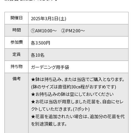
開催日
2025年3月1日(土)
時間
①AM10:00～ ②PM2:00～
参加費
各3.500円
定員
各10名
持ち物
ガーデニング用手袋
備考
★鉢は持ち込み、または当店でご購入となります。
(鉢のサイズは直径約30㎝程がおすすめです)
★お持ち込みの鉢は空にしておいてください
★お花は当店が用意しました花苗を、自由にセレ
クトしていただきます。(7ポット)
★花苗を追加されたい場合は、追加分の花苗を代
を別途頂戴します。